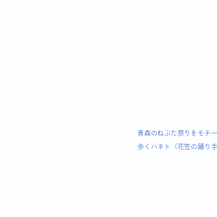
青森のねぶた祭りをモチ
歩くハネト（花笠の踊り